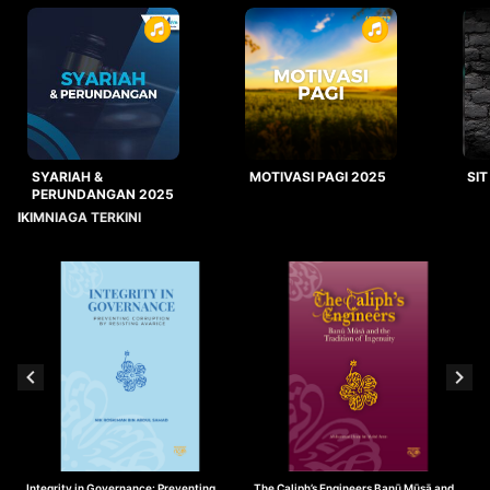
SYARIAH &
MOTIVASI PAGI 2025
SIT
PERUNDANGAN 2025
IKIMNIAGA TERKINI
Integrity in Governance: Preventing
The Caliph’s Engineers Banū Mūsā and
T