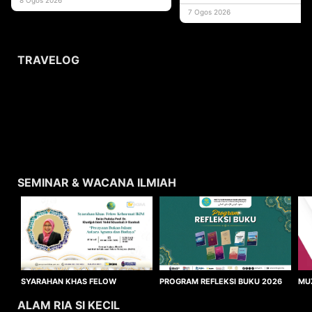
usaha
7 Ogos 2026
TRAVELOG
SEMINAR & WACANA ILMIAH
SYARAHAN KHAS FELOW
MU
PROGRAM REFLEKSI BUKU 2026
KEHORMAT IKIM 2026
WA
ALAM RIA SI KECIL