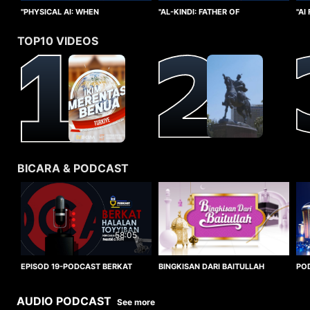
"PHYSICAL AI: WHEN
"AI
"AL-KINDI: FATHER OF
INTELLIGENCE TAKES FORM"
CO
CRYPTANALYSIS"
TOP10 VIDEOS
BICARA & PODCAST
58:05
BINGKISAN DARI BAITULLAH
EPISOD 19-PODCAST BERKAT
PO
HALALAN TOYYIBAN
WO
AUDIO PODCAST
See more