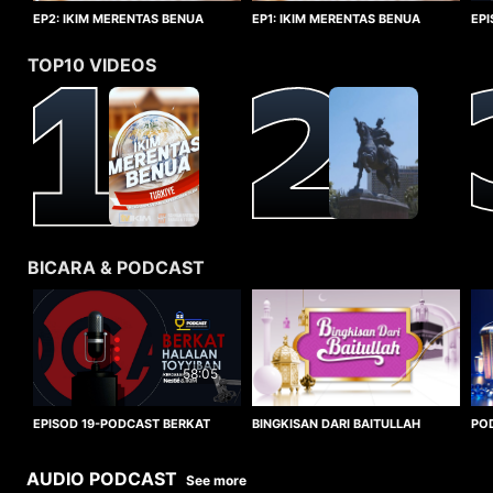
EP1: IKIM MERENTAS BENUA
EP2: IKIM MERENTAS BENUA
EP
TURKIYE
TURKIYE
HA
TOP10 VIDEOS
BICARA & PODCAST
58:05
BINGKISAN DARI BAITULLAH
EPISOD 19-PODCAST BERKAT
PO
HALALAN TOYYIBAN
WO
AUDIO PODCAST
See more