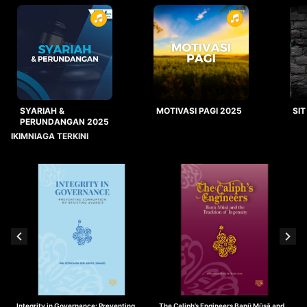
SYARIAH &
MOTIVASI PAGI 2025
SIT
PERUNDANGAN 2025
IKIMNIAGA TERKINI
Integrity in Governance: Preventing
The Caliph’s Engineers Banū Mūsā and
T