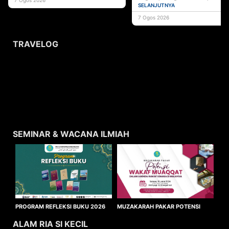
pentadbiran agama Islam serta instit
SELANJUTNYA
7 Ogos 2026
TRAVELOG
SEMINAR & WACANA ILMIAH
MUZAKARAH PAKAR POTENSI
PROGRAM REFLEKSI BUKU 2026
WAKAF MUAQQAT
ALAM RIA SI KECIL