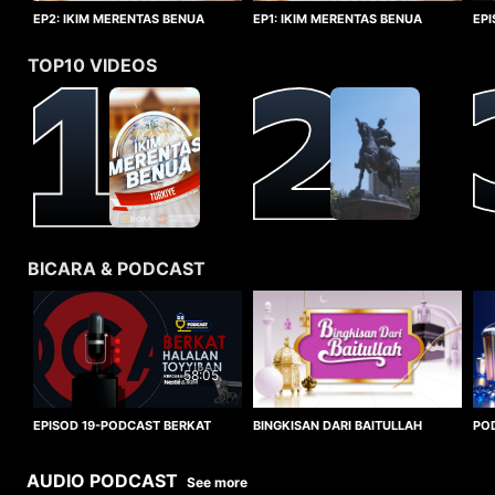
EP1: IKIM MERENTAS BENUA
EP2: IKIM MERENTAS BENUA
EP
TURKIYE
TURKIYE
HA
TOP10 VIDEOS
BICARA & PODCAST
58:05
BINGKISAN DARI BAITULLAH
EPISOD 19-PODCAST BERKAT
PO
HALALAN TOYYIBAN
WO
AUDIO PODCAST
See more