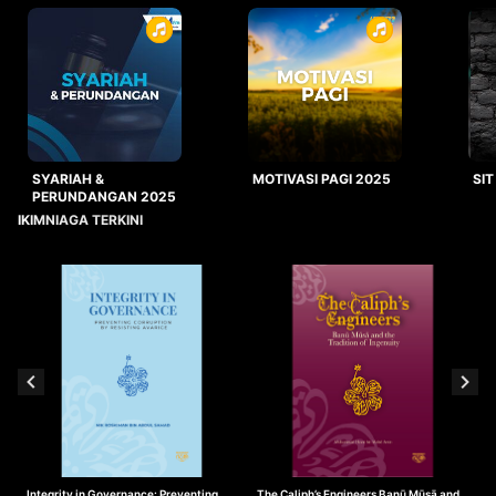
SYARIAH &
MOTIVASI PAGI 2025
SIT
PERUNDANGAN 2025
IKIMNIAGA TERKINI
Integrity in Governance: Preventing
The Caliph’s Engineers Banū Mūsā and
T