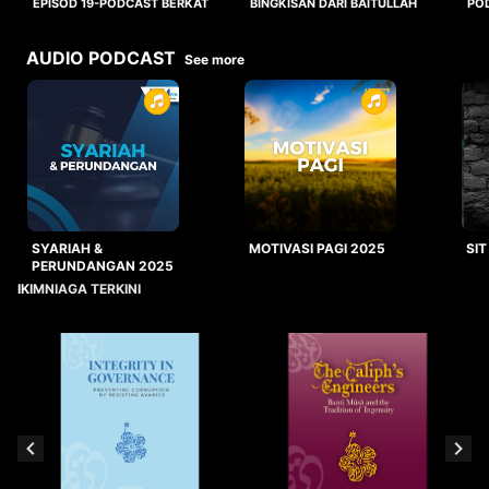
BINGKISAN DARI BAITULLAH
EPISOD 19-PODCAST BERKAT
PO
HALALAN TOYYIBAN
WO
AUDIO PODCAST
See more
SYARIAH &
MOTIVASI PAGI 2025
SIT
PERUNDANGAN 2025
IKIMNIAGA TERKINI