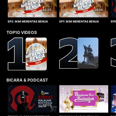
29:54
43:33
EP1: IKIM MERENTAS BENUA
EP2: IKIM MERENTAS BENUA
EP
TURKIYE
TURKIYE
HA
TOP10 VIDEOS
BICARA & PODCAST
58:05