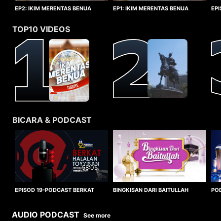
EP1: IKIM MERENTAS BENUA
EP2: IKIM MERENTAS BENUA
EP
TURKIYE
TURKIYE
HA
TOP10 VIDEOS
BICARA & PODCAST
58:05
BINGKISAN DARI BAITULLAH
EPISOD 19-PODCAST BERKAT
PO
HALALAN TOYYIBAN
WO
AUDIO PODCAST
See more