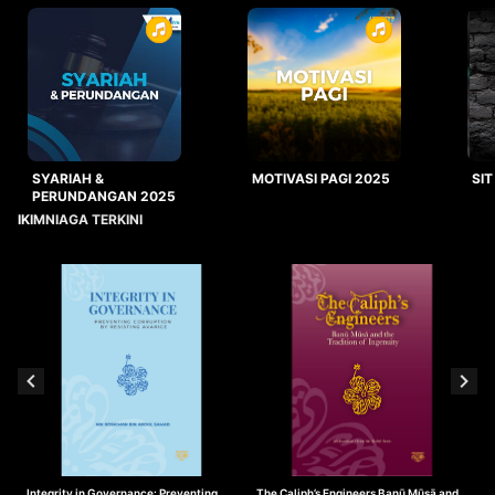
SYARIAH &
MOTIVASI PAGI 2025
SIT
PERUNDANGAN 2025
IKIMNIAGA TERKINI
Integrity in Governance: Preventing
The Caliph’s Engineers Banū Mūsā and
T