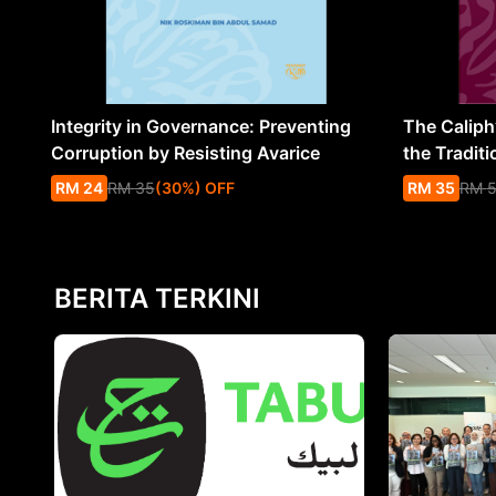
Integrity in Governance: Preventing
The Caliph’
Corruption by Resisting Avarice
the Traditi
RM
24
RM
35
(
30
%
) OFF
RM
35
RM
BERITA TERKINI