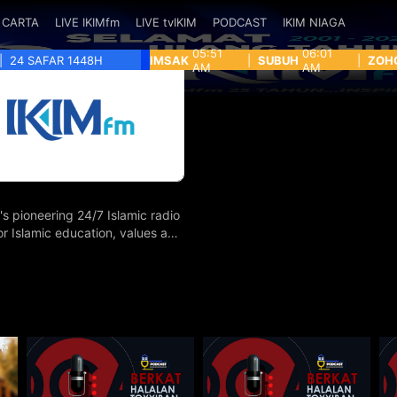
CARTA
LIVE IKIMfm
LIVE tvIKIM
PODCAST
IKIM NIAGA
05:51
06:01
|
24 SAFAR 1448H
IMSAK
|
SUBUH
|
ZOH
AM
AM
's pioneering 24/7 Islamic radio
for Islamic education, values and