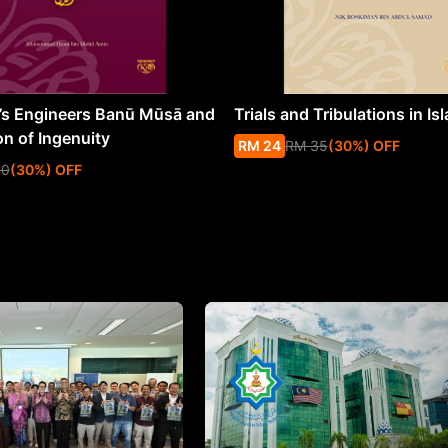
s Engineers Banū Mūsā and
Trials and Tribulations in Is
on of Ingenuity
RM
24
RM
35
(
30
%
) OFF
50
(
30
%
) OFF