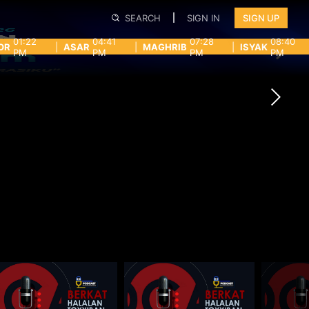
SEARCH
SIGN IN
SIGN UP
01:22
04:41
07:28
08:40
OR
|
ASAR
|
MAGHRIB
|
ISYAK
PM
PM
PM
PM