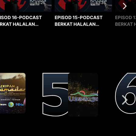
53:36
53:26
EPISOD 15-PODCAST
EPISOD 1
ISOD 16-PODCAST
BERKAT HALALAN
BERKAT 
RKAT HALALAN
TOYYIBAN
TOYYIBA
YYIBAN