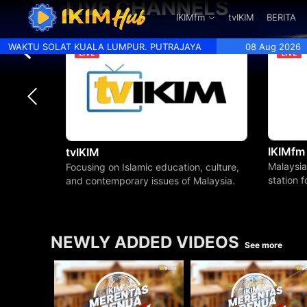
LIVE CHANNELS
.
IKIMfm
tvIKIM
BERITA
WAKTU SOLAT KUALA LUMPUR. PUTRAJAYA
08 Aug 2026
IKIMfm
tvIKIM
Malaysia
Focusing on Islamic education, culture,
station 
and contemporary issues of Malaysia.
beyond.
NEWLY ADDED VIDEOS
See more