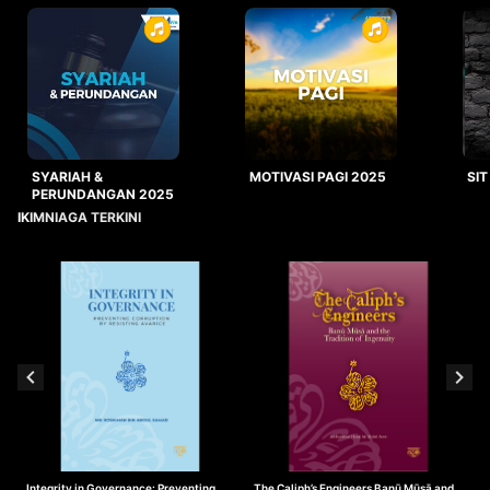
SYARIAH &
MOTIVASI PAGI 2025
SIT
PERUNDANGAN 2025
IKIMNIAGA TERKINI
Integrity in Governance: Preventing
The Caliph’s Engineers Banū Mūsā and
T