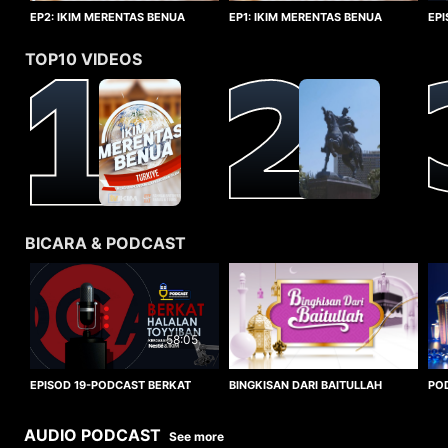
EP1: IKIM MERENTAS BENUA
EP2: IKIM MERENTAS BENUA
EP
TURKIYE
TURKIYE
HA
TOP10 VIDEOS
BICARA & PODCAST
58:05
BINGKISAN DARI BAITULLAH
EPISOD 19-PODCAST BERKAT
PO
HALALAN TOYYIBAN
WO
AUDIO PODCAST
See more