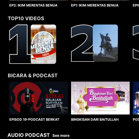
EP1: IKIM MERENTAS BENUA
EP2: IKIM MERENTAS BENUA
EP
TURKIYE
TURKIYE
HA
TOP10 VIDEOS
BICARA & PODCAST
58:05
BINGKISAN DARI BAITULLAH
EPISOD 19-PODCAST BERKAT
PO
HALALAN TOYYIBAN
WO
AUDIO PODCAST
See more