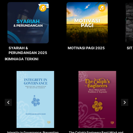
SYARIAH &
MOTIVASI PAGI 2025
SIT
PERUNDANGAN 2025
IKIMNIAGA TERKINI
Integrity in Governance: Preventing
The Caliph’s Engineers Banū Mūsā and
T