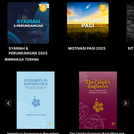
SYARIAH &
MOTIVASI PAGI 2025
SIT
PERUNDANGAN 2025
IKIMNIAGA TERKINI
Integrity in Governance: Preventing
The Caliph’s Engineers Banū Mūsā and
T