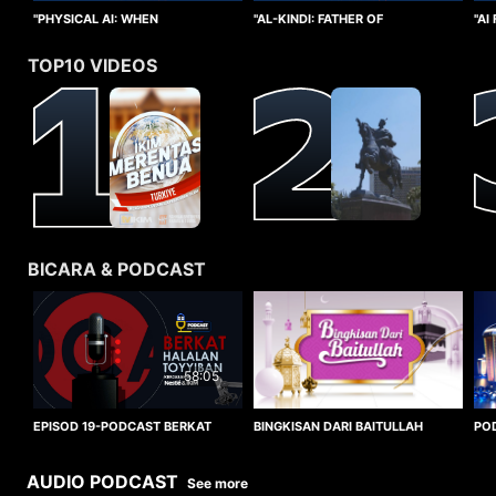
"PHYSICAL AI: WHEN
"AI
"AL-KINDI: FATHER OF
INTELLIGENCE TAKES FORM"
CO
CRYPTANALYSIS"
TOP10 VIDEOS
BICARA & PODCAST
58:05
BINGKISAN DARI BAITULLAH
EPISOD 19-PODCAST BERKAT
PO
HALALAN TOYYIBAN
WO
AUDIO PODCAST
See more