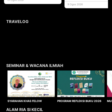
memperluas
9 Ogos 2026
TRAVELOG
SEMINAR & WACANA ILMIAH
SYARAHAN KHAS FELOW
MU
PROGRAM REFLEKSI BUKU 2026
KEHORMAT IKIM 2026
WA
ALAM RIA SI KECIL