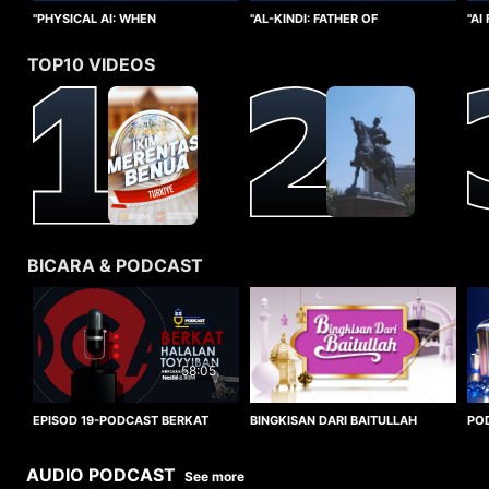
"PHYSICAL AI: WHEN
"AI
"AL-KINDI: FATHER OF
INTELLIGENCE TAKES FORM"
CO
CRYPTANALYSIS"
TOP10 VIDEOS
BICARA & PODCAST
58:05
BINGKISAN DARI BAITULLAH
EPISOD 19-PODCAST BERKAT
PO
HALALAN TOYYIBAN
WO
AUDIO PODCAST
See more