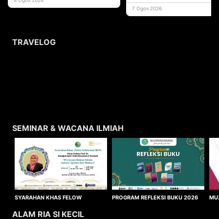
usaha
7 Ogos 2026
TRAVELOG
SEMINAR & WACANA ILMIAH
SYARAHAN KHAS FELOW
MU
PROGRAM REFLEKSI BUKU 2026
KEHORMAT IKIM 2026
WA
ALAM RIA SI KECIL