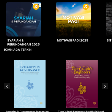
SYARIAH &
MOTIVASI PAGI 2025
SIT
PERUNDANGAN 2025
IKIMNIAGA TERKINI
Integrity in Governance: Preventing
The Caliph’s Engineers Banū Mūsā and
T