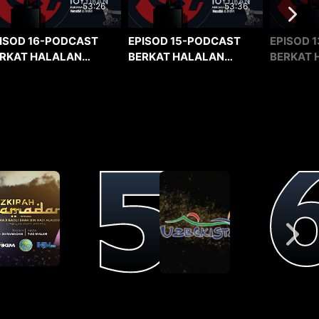
53:36
53:26
EPISOD 15-PODCAST
EPISOD 1
ISOD 16-PODCAST
BERKAT HALALAN
BERKAT 
RKAT HALALAN
TOYYIBAN
TOYYIBA
YYIBAN