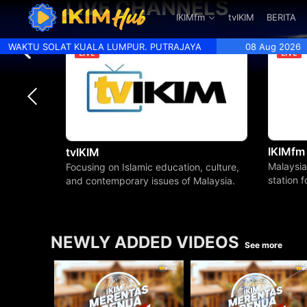
LIVE CHANNELS
.
IKIMfm
tvIKIM
BERITA
WAKTU SOLAT KUALA LUMPUR. PUTRAJAYA
08 Aug 2026
IKIMfm
tvIKIM
Malaysia
Focusing on Islamic education, culture,
station 
and contemporary issues of Malaysia.
beyond.
NEWLY ADDED VIDEOS
See more