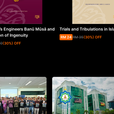
s Engineers Banū Mūsā and
Trials and Tribulations in Is
on of Ingenuity
RM
24
RM
35
(
30
%
) OFF
50
(
30
%
) OFF