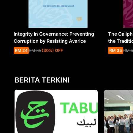
Integrity in Governance: Preventing
The Caliph’
Corruption by Resisting Avarice
the Traditi
RM
24
RM
35
(
30
%
) OFF
RM
35
RM
BERITA TERKINI