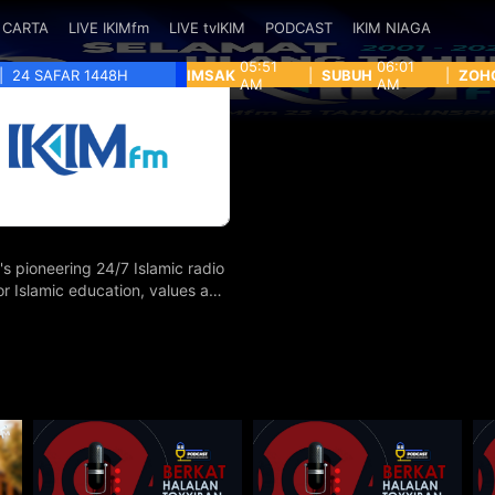
CARTA
LIVE IKIMfm
LIVE tvIKIM
PODCAST
IKIM NIAGA
05:51
06:01
|
24 SAFAR 1448H
IMSAK
|
SUBUH
|
ZOH
AM
AM
's pioneering 24/7 Islamic radio
for Islamic education, values and