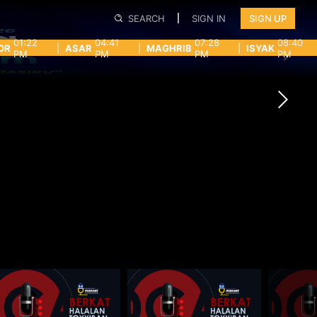
SEARCH
SIGN IN
SIGN UP
01:22
04:41
07:28
08:40
OR
|
ASAR
|
MAGHRIB
|
ISYAK
PM
PM
PM
PM