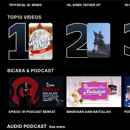
"PHYSICAL AI: WHEN
"AI
"AL-KINDI: FATHER OF
INTELLIGENCE TAKES FORM"
CO
CRYPTANALYSIS"
TOP10 VIDEOS
BICARA & PODCAST
58:05
BINGKISAN DARI BAITULLAH
EPISOD 19-PODCAST BERKAT
PO
HALALAN TOYYIBAN
WO
AUDIO PODCAST
See more