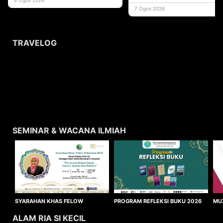
usaha
7 Ogos 2026
TRAVELOG
SEMINAR & WACANA ILMIAH
SYARAHAN KHAS FELOW
MU
PROGRAM REFLEKSI BUKU 2026
KEHORMAT IKIM 2026
WA
ALAM RIA SI KECIL