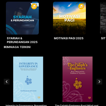
SYARIAH &
MOTIVASI PAGI 2025
SIT
PERUNDANGAN 2025
IKIMNIAGA TERKINI
Integrity in Governance: Preventing
The Caliph’s Engineers Banū Mūsā and
T