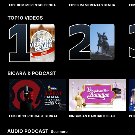
EP1: IKIM MERENTAS BENUA
EP2: IKIM MERENTAS BENUA
EP
TURKIYE
TURKIYE
HA
TOP10 VIDEOS
BICARA & PODCAST
58:05
BINGKISAN DARI BAITULLAH
EPISOD 19-PODCAST BERKAT
PO
HALALAN TOYYIBAN
WO
AUDIO PODCAST
See more