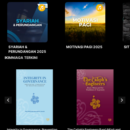
SYARIAH &
MOTIVASI PAGI 2025
SIT
PERUNDANGAN 2025
IKIMNIAGA TERKINI
Integrity in Governance: Preventing
The Caliph’s Engineers Banū Mūsā and
T