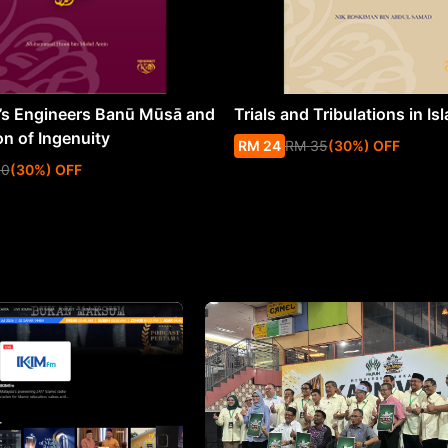
s Engineers Banū Mūsā and
Trials and Tribulations in Is
on of Ingenuity
RM
24
RM
35
(
30
%
) OFF
50
(
30
%
) OFF