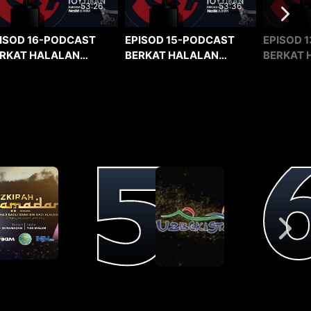
53:36
53:26
EPISOD 15-PODCAST
EPISOD 1
ISOD 16-PODCAST
BERKAT HALALAN
BERKAT 
RKAT HALALAN
TOYYIBAN
TOYYIBA
YYIBAN