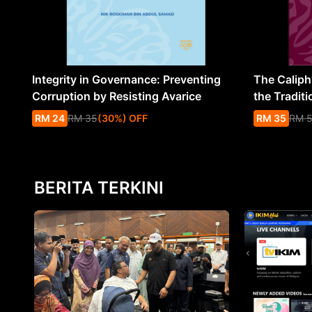
Integrity in Governance: Preventing
The Caliph’
Corruption by Resisting Avarice
the Traditi
RM
24
RM
35
(
30
%
) OFF
RM
35
RM
BERITA TERKINI