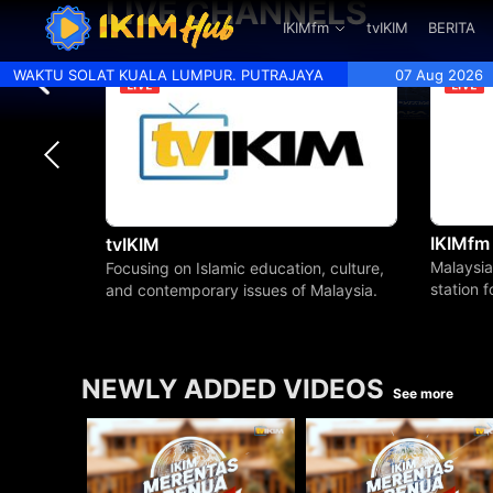
LIVE CHANNELS
.
IKIMfm
tvIKIM
BERITA
WAKTU SOLAT KUALA LUMPUR. PUTRAJAYA
07 Aug 2026
IKIMfm
tvIKIM
Malaysia
Focusing on Islamic education, culture,
station 
and contemporary issues of Malaysia.
beyond.
NEWLY ADDED VIDEOS
See more