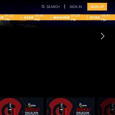
SEARCH
SIGN IN
SIGN UP
01:22
04:41
07:29
08:41
OR
|
ASAR
|
MAGHRIB
|
ISYAK
PM
PM
PM
PM