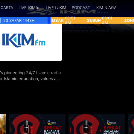
CARTA
LIVE IKIMfm
LIVE tvIKIM
PODCAST
IKIM NIAGA
05:51
06:01
|
23 SAFAR 1448H
IMSAK
|
SUBUH
|
ZOH
AM
AM
's pioneering 24/7 Islamic radio
for Islamic education, values and