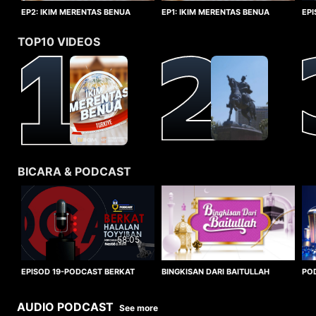
EP1: IKIM MERENTAS BENUA
EP2: IKIM MERENTAS BENUA
EP
TURKIYE
TURKIYE
HA
TOP10 VIDEOS
BICARA & PODCAST
58:05
BINGKISAN DARI BAITULLAH
EPISOD 19-PODCAST BERKAT
PO
HALALAN TOYYIBAN
WO
AUDIO PODCAST
See more