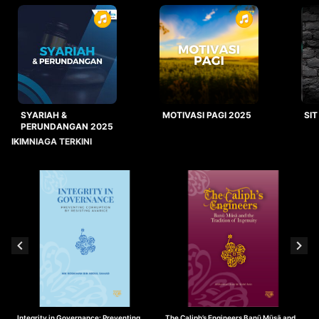
SYARIAH &
MOTIVASI PAGI 2025
SIT
PERUNDANGAN 2025
IKIMNIAGA TERKINI
Integrity in Governance: Preventing
The Caliph’s Engineers Banū Mūsā and
T