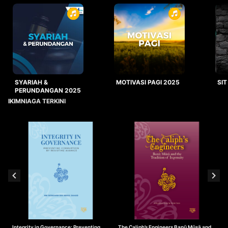
SYARIAH &
MOTIVASI PAGI 2025
SIT
PERUNDANGAN 2025
IKIMNIAGA TERKINI
Integrity in Governance: Preventing
The Caliph’s Engineers Banū Mūsā and
T