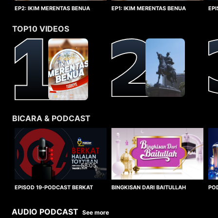
EP1: IKIM MERENTAS BENUA
EP2: IKIM MERENTAS BENUA
EP
TURKIYE
TURKIYE
HA
TOP10 VIDEOS
BICARA & PODCAST
58:05
BINGKISAN DARI BAITULLAH
EPISOD 19-PODCAST BERKAT
PO
HALALAN TOYYIBAN
WO
AUDIO PODCAST
See more