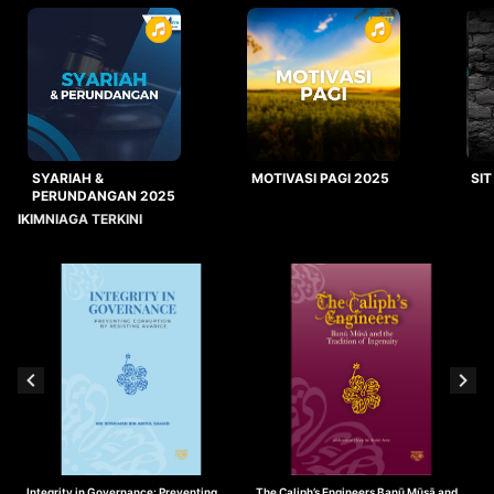
SYARIAH &
MOTIVASI PAGI 2025
SIT
PERUNDANGAN 2025
IKIMNIAGA TERKINI
Integrity in Governance: Preventing
The Caliph’s Engineers Banū Mūsā and
T