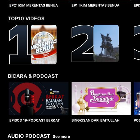
EP1: IKIM MERENTAS BENUA
EP2: IKIM MERENTAS BENUA
EP
TURKIYE
TURKIYE
HA
TOP10 VIDEOS
BICARA & PODCAST
58:05
BINGKISAN DARI BAITULLAH
EPISOD 19-PODCAST BERKAT
PO
HALALAN TOYYIBAN
WO
AUDIO PODCAST
See more