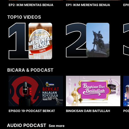
EP1: IKIM MERENTAS BENUA
EP2: IKIM MERENTAS BENUA
EP
TURKIYE
TURKIYE
HA
TOP10 VIDEOS
BICARA & PODCAST
58:05
BINGKISAN DARI BAITULLAH
EPISOD 19-PODCAST BERKAT
PO
HALALAN TOYYIBAN
WO
AUDIO PODCAST
See more