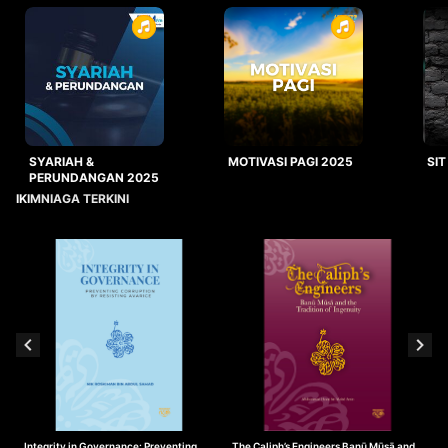
SYARIAH &
MOTIVASI PAGI 2025
SIT
PERUNDANGAN 2025
IKIMNIAGA TERKINI
Integrity in Governance: Preventing
The Caliph’s Engineers Banū Mūsā and
T