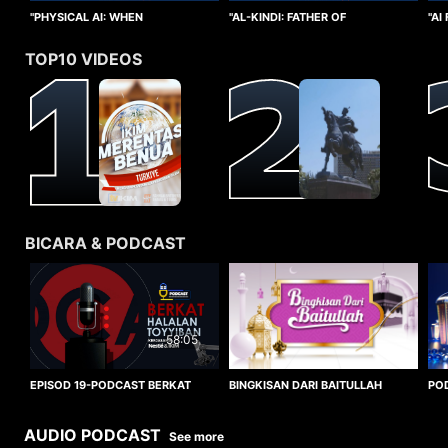
"PHYSICAL AI: WHEN
"AI
"AL-KINDI: FATHER OF
INTELLIGENCE TAKES FORM"
CO
CRYPTANALYSIS"
TOP10 VIDEOS
BICARA & PODCAST
58:05
BINGKISAN DARI BAITULLAH
EPISOD 19-PODCAST BERKAT
PO
HALALAN TOYYIBAN
WO
AUDIO PODCAST
See more