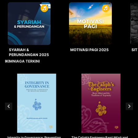
SYARIAH &
MOTIVASI PAGI 2025
SIT
PERUNDANGAN 2025
IKIMNIAGA TERKINI
Integrity in Governance: Preventing
The Caliph’s Engineers Banū Mūsā and
T