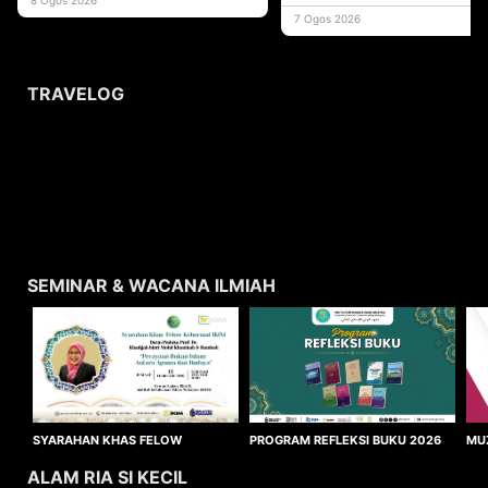
usaha
7 Ogos 2026
TRAVELOG
SEMINAR & WACANA ILMIAH
SYARAHAN KHAS FELOW
MU
PROGRAM REFLEKSI BUKU 2026
KEHORMAT IKIM 2026
WA
ALAM RIA SI KECIL