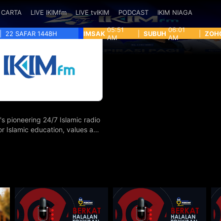
CARTA
LIVE IKIMfm
LIVE tvIKIM
PODCAST
IKIM NIAGA
05:51
06:01
|
22 SAFAR 1448H
IMSAK
|
SUBUH
|
ZOH
AM
AM
's pioneering 24/7 Islamic radio
for Islamic education, values and