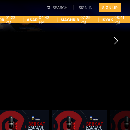
SEARCH
SIGN IN
SIGN UP
01:22
04:42
07:29
08:41
OR
|
ASAR
|
MAGHRIB
|
ISYAK
PM
PM
PM
PM