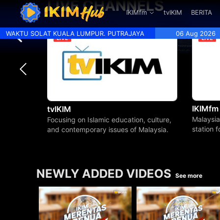
LIVE CHANNELS
.
IKIMfm
tvIKIM
BERITA
WAKTU SOLAT KUALA LUMPUR. PUTRAJAYA
06 Aug 2026
IKIMfm
tvIKIM
Malaysia
Focusing on Islamic education, culture,
station 
and contemporary issues of Malaysia.
beyond.
NEWLY ADDED VIDEOS
See more