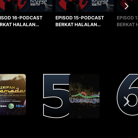
53:36
53:26
EPISOD 15-PODCAST
EPISOD 1
ISOD 16-PODCAST
BERKAT HALALAN
BERKAT 
RKAT HALALAN
TOYYIBAN
TOYYIBA
YYIBAN