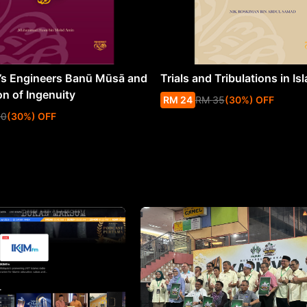
s Engineers Banū Mūsā and
Trials and Tribulations in Is
on of Ingenuity
RM
24
RM
35
(
30
%
) OFF
50
(
30
%
) OFF