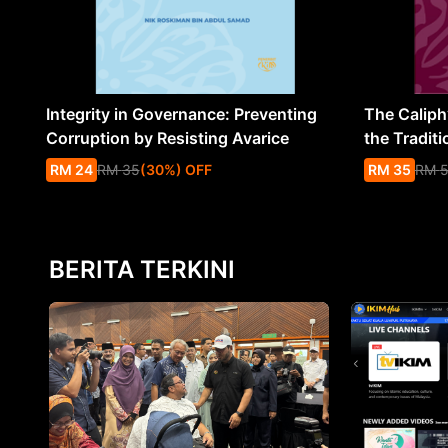
Integrity in Governance: Preventing
The Caliph’
Corruption by Resisting Avarice
the Traditi
RM
24
RM
35
(
30
%
) OFF
RM
35
RM
BERITA TERKINI