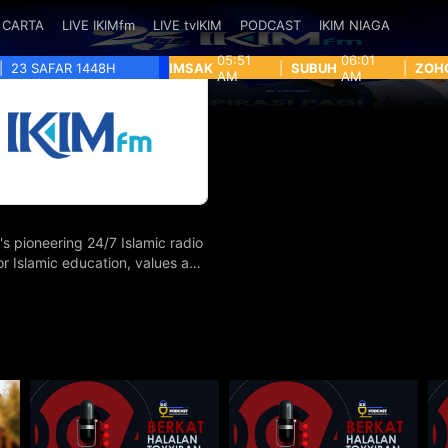
CARTA
LIVE IKIMfm
LIVE tvIKIM
PODCAST
IKIM NIAGA
05:51
06:01
|
23 SAFAR 1448H
IMSAK
|
SUBUH
|
ZOH
AM
AM
's pioneering 24/7 Islamic radio
for Islamic education, values and