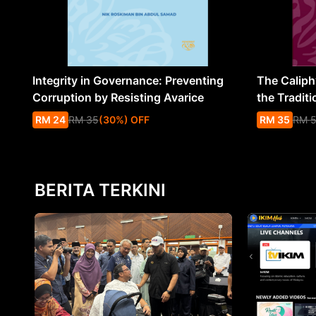
Integrity in Governance: Preventing
The Caliph’
Corruption by Resisting Avarice
the Traditi
RM
24
RM
35
(
30
%
) OFF
RM
35
RM
BERITA TERKINI