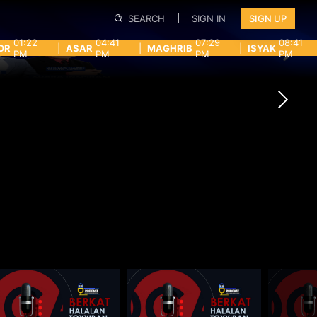
SEARCH
SIGN IN
SIGN UP
01:22
04:41
07:29
08:41
OR
|
ASAR
|
MAGHRIB
|
ISYAK
PM
PM
PM
PM