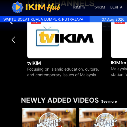
LIVE CHANNELS
.
IKIMfm
tvIKIM
BERITA
WAKTU SOLAT KUALA LUMPUR. PUTRAJAYA
07 Aug 2026
IKIMfm
tvIKIM
Malaysia
Focusing on Islamic education, culture,
station 
and contemporary issues of Malaysia.
beyond.
NEWLY ADDED VIDEOS
See more