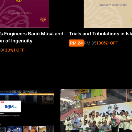
s Engineers Banū Mūsā and
Trials and Tribulations in Is
on of Ingenuity
RM
24
RM
35
(
30
%
) OFF
50
(
30
%
) OFF