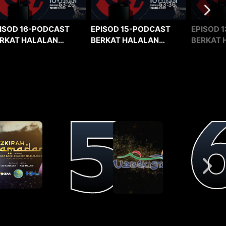
53:36
53:26
EPISOD 15-PODCAST
EPISOD 1
ISOD 16-PODCAST
BERKAT HALALAN
BERKAT 
RKAT HALALAN
TOYYIBAN
TOYYIBA
YYIBAN