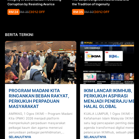
Corruption by Resisting Avarice
the Tradition of Ingenuity
RM
24
RM
35
(
30
%
) OFF
RM
35
RM
50
(
30
%
) OFF
BERITA TERKINI
PROGRAM MADANI KITA
IKIM LANCAR IKIMHUB,
RINGANKAN BEBAN RAKYAT,
PERKUKUH ASPIRASI
PERKUKUH PERPADUAN
MENJADI PENERAJU MED
MASYARAKAT
HALAL GLOBAL
AMPANG, 1 Ogos (IKIM) – Program Madani
KUALA LUMPUR, 1 Ogos (IKIM) – Inst
Kita (PMK) 2026 menjadi platform
Kefahaman Islam Malaysia (IKIM) me
memperkukuh perpaduan masyarakat
satu lagi pencapaian penting dalam
pelbagai kaum dan agama menerusi
agenda transformasi digital menerus
penyediaan pelbagai perkhidmatan,
pelancaran IKIMhub, sebuah platfor
bantuan serta aktiviti kemasyarakatan
SELANJUTNYA
digital bersepadu yang menghimpun
SELANJUTNYA