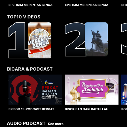
EP1: IKIM MERENTAS BENUA
EP2: IKIM MERENTAS BENUA
EP
TURKIYE
TURKIYE
HA
TOP10 VIDEOS
BICARA & PODCAST
58:05
BINGKISAN DARI BAITULLAH
EPISOD 19-PODCAST BERKAT
PO
HALALAN TOYYIBAN
WO
AUDIO PODCAST
See more