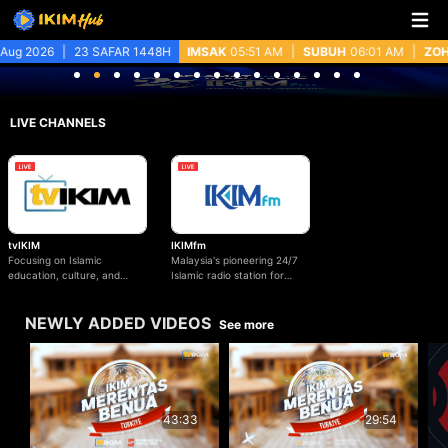
.
g 2026
|
23 SAFAR 1448H
IMSAK
05:51 AM
|
SUBUH
06:01 AM
|
ZOHO
LIVE CHANNELS
IKIMfm
tvIKIM
Malaysia's pioneering 24/7
Focusing on Islamic
Islamic radio station for
education, culture, and
Islamic education, values
contemporary issues of
and beyond.
Malaysia.
NEWLY ADDED VIDEOS
See more
29:54
43:33