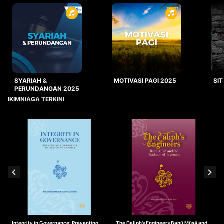
SYARIAH &
MOTIVASI PAGI 2025
SIT
PERUNDANGAN 2025
IKIMNIAGA TERKINI
Integrity in Governance: Preventing
The Caliph’s Engineers Banū Mūsā and
T