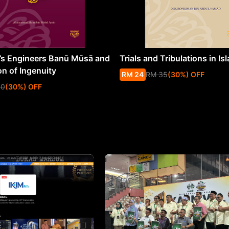
s Engineers Banū Mūsā and
Trials and Tribulations in Is
on of Ingenuity
RM
24
RM
35
(
30
%
) OFF
50
(
30
%
) OFF