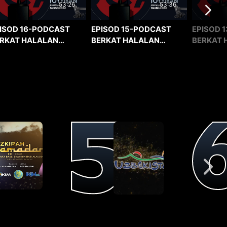
53:36
53:26
EPISOD 15-PODCAST
EPISOD 1
ISOD 16-PODCAST
BERKAT HALALAN
BERKAT 
RKAT HALALAN
TOYYIBAN
TOYYIBA
YYIBAN