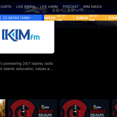
CARTA
LIVE IKIMfm
LIVE tvIKIM
PODCAST
IKIM NIAGA
05:51
06:01
|
23 SAFAR 1448H
IMSAK
|
SUBUH
|
ZOH
AM
AM
's pioneering 24/7 Islamic radio
for Islamic education, values and