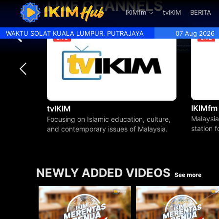
LIVE CHANNELS
.
IKIMfm
tvIKIM
BERITA
WAKTU SOLAT KUALA LUMPUR. PUTRAJAYA
07 Aug 2026
IKIMfm
tvIKIM
Malaysia
Focusing on Islamic education, culture,
station 
and contemporary issues of Malaysia.
beyond.
NEWLY ADDED VIDEOS
See more