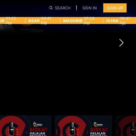
SEARCH
SIGN IN
SIGN UP
01:22
04:41
07:29
08:41
OR
|
ASAR
|
MAGHRIB
|
ISYAK
PM
PM
PM
PM