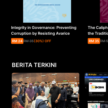
Integrity in Governance: Preventing
The Caliph’
Corruption by Resisting Avarice
the Traditi
RM
24
RM
35
(
30
%
) OFF
RM
35
RM
BERITA TERKINI