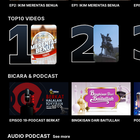
EP1: IKIM MERENTAS BENUA
EP2: IKIM MERENTAS BENUA
EP
TURKIYE
TURKIYE
HA
TOP10 VIDEOS
BICARA & PODCAST
58:05
BINGKISAN DARI BAITULLAH
EPISOD 19-PODCAST BERKAT
PO
HALALAN TOYYIBAN
WO
AUDIO PODCAST
See more