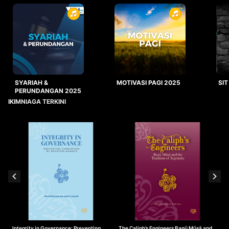
SYARIAH &
MOTIVASI PAGI 2025
SIT
PERUNDANGAN 2025
IKIMNIAGA TERKINI
Integrity in Governance: Preventing
The Caliph’s Engineers Banū Mūsā and
T