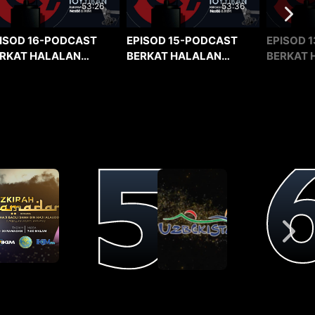
53:36
53:26
EPISOD 15-PODCAST
EPISOD 1
ISOD 16-PODCAST
BERKAT HALALAN
BERKAT 
RKAT HALALAN
TOYYIBAN
TOYYIBA
YYIBAN