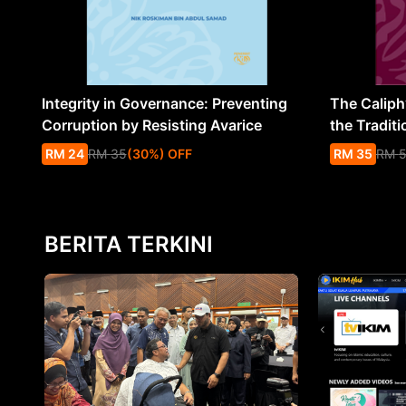
Integrity in Governance: Preventing
The Caliph’
Corruption by Resisting Avarice
the Traditi
RM
24
RM
35
(
30
%
) OFF
RM
35
RM
BERITA TERKINI