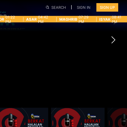
SEARCH
SIGN IN
SIGN UP
01:22
04:42
07:29
08:41
OR
|
ASAR
|
MAGHRIB
|
ISYAK
PM
PM
PM
PM