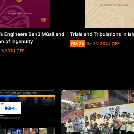
s Engineers Banū Mūsā and
Trials and Tribulations in Is
on of Ingenuity
RM
24
RM
35
(
30
%
) OFF
50
(
30
%
) OFF