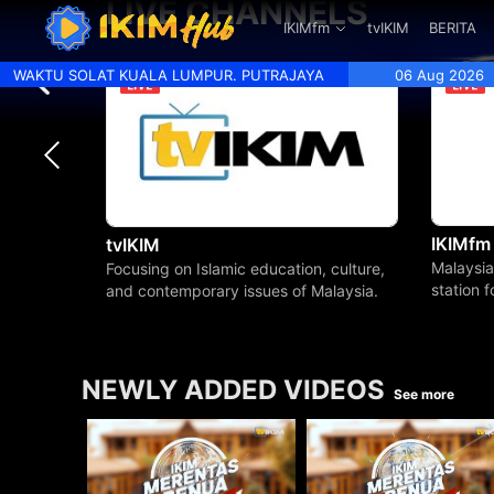
LIVE CHANNELS
.
IKIMfm
tvIKIM
BERITA
WAKTU SOLAT KUALA LUMPUR. PUTRAJAYA
06 Aug 2026
IKIMfm
tvIKIM
Malaysia
Focusing on Islamic education, culture,
station 
and contemporary issues of Malaysia.
beyond.
NEWLY ADDED VIDEOS
See more