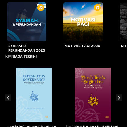
SYARIAH &
MOTIVASI PAGI 2025
SIT
PERUNDANGAN 2025
IKIMNIAGA TERKINI
Integrity in Governance: Preventing
The Caliph’s Engineers Banū Mūsā and
T