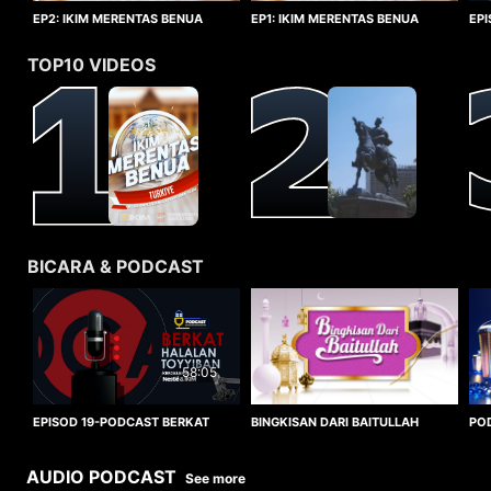
EP1: IKIM MERENTAS BENUA
EP2: IKIM MERENTAS BENUA
EP
TURKIYE
TURKIYE
HA
TOP10 VIDEOS
BICARA & PODCAST
58:05
BINGKISAN DARI BAITULLAH
EPISOD 19-PODCAST BERKAT
PO
HALALAN TOYYIBAN
WO
AUDIO PODCAST
See more