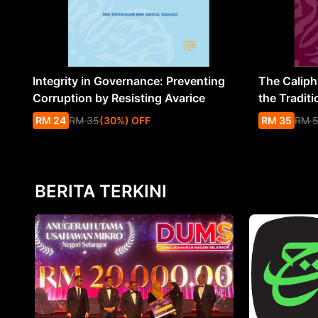
Integrity in Governance: Preventing
The Caliph’
Corruption by Resisting Avarice
the Traditi
RM
24
RM
35
(
30
%
) OFF
RM
35
RM
BERITA TERKINI