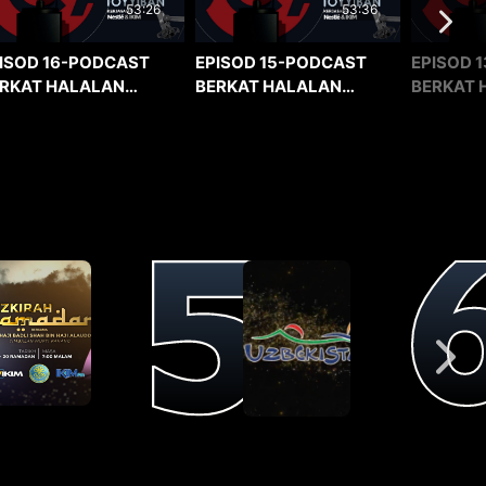
53:36
53:26
EPISOD 15-PODCAST
EPISOD 1
ISOD 16-PODCAST
BERKAT HALALAN
BERKAT 
RKAT HALALAN
TOYYIBAN
TOYYIBA
YYIBAN