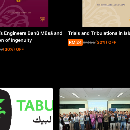
s Engineers Banū Mūsā and
Trials and Tribulations in Is
on of Ingenuity
RM
24
RM
35
(
30
%
) OFF
50
(
30
%
) OFF