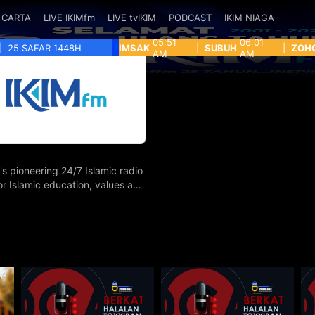
CARTA
LIVE IKIMfm
LIVE tvIKIM
PODCAST
IKIM NIAGA
05:51
06:01
|
25 SAFAR 1448H
IMSAK
|
SUBUH
|
ZOH
AM
AM
's pioneering 24/7 Islamic radio
for Islamic education, values and