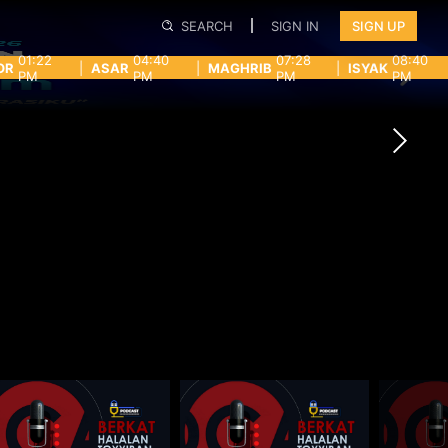
SEARCH
SIGN IN
SIGN UP
01:22
04:40
07:28
08:40
OR
|
ASAR
|
MAGHRIB
|
ISYAK
PM
PM
PM
PM