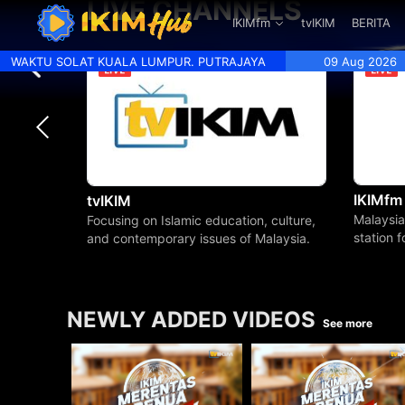
LIVE CHANNELS
.
IKIMfm
tvIKIM
BERITA
WAKTU SOLAT KUALA LUMPUR. PUTRAJAYA
09 Aug 2026
IKIMfm
tvIKIM
Malaysia
Focusing on Islamic education, culture,
station 
and contemporary issues of Malaysia.
beyond.
NEWLY ADDED VIDEOS
See more