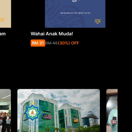
lam
Wahai Anak Muda!
Fiq
and
RM
31
RM
45
(
30
%
) OFF
RM