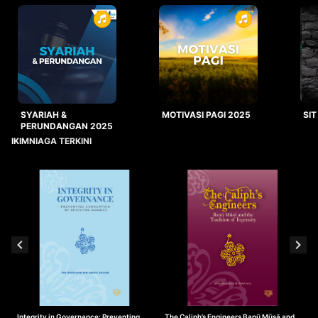
SYARIAH &
MOTIVASI PAGI 2025
SIT
PERUNDANGAN 2025
IKIMNIAGA TERKINI
Integrity in Governance: Preventing
The Caliph’s Engineers Banū Mūsā and
T