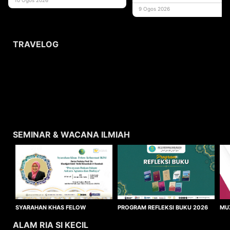
memperluas
9 Ogos 2026
TRAVELOG
SEMINAR & WACANA ILMIAH
SYARAHAN KHAS FELOW
MU
PROGRAM REFLEKSI BUKU 2026
KEHORMAT IKIM 2026
WA
ALAM RIA SI KECIL