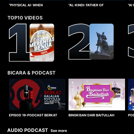
"PHYSICAL AI: WHEN
"AI
"AL-KINDI: FATHER OF
INTELLIGENCE TAKES FORM"
CO
CRYPTANALYSIS"
TOP10 VIDEOS
BICARA & PODCAST
58:05
BINGKISAN DARI BAITULLAH
EPISOD 19-PODCAST BERKAT
PO
HALALAN TOYYIBAN
WO
AUDIO PODCAST
See more