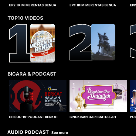
EP1: IKIM MERENTAS BENUA
EP2: IKIM MERENTAS BENUA
EP
TURKIYE
TURKIYE
HA
TOP10 VIDEOS
BICARA & PODCAST
58:05
BINGKISAN DARI BAITULLAH
EPISOD 19-PODCAST BERKAT
PO
HALALAN TOYYIBAN
WO
AUDIO PODCAST
See more