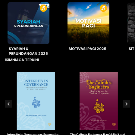
SYARIAH &
MOTIVASI PAGI 2025
SIT
PERUNDANGAN 2025
IKIMNIAGA TERKINI
Integrity in Governance: Preventing
The Caliph’s Engineers Banū Mūsā and
T