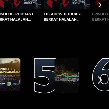
53:36
53:26
EPISOD 15-PODCAST
EPISOD 1
ISOD 16-PODCAST
BERKAT HALALAN
BERKAT 
RKAT HALALAN
TOYYIBAN
TOYYIBA
YYIBAN