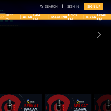
SEARCH
SIGN IN
SIGN UP
01:22
04:41
07:28
08:40
OR
|
ASAR
|
MAGHRIB
|
ISYAK
PM
PM
PM
PM