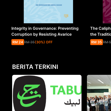
Integrity in Governance: Preventing
The Caliph’
Corruption by Resisting Avarice
the Traditi
RM
24
RM
35
(
30
%
) OFF
RM
35
RM
BERITA TERKINI