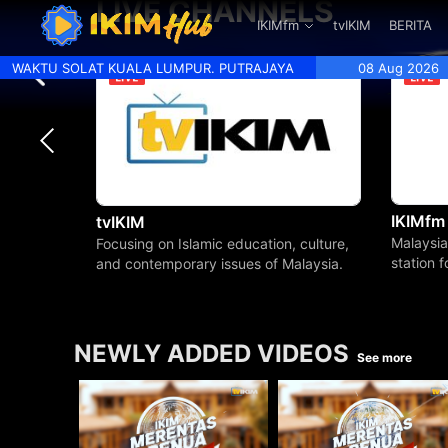
LIVE CHANNELS
.
IKIMfm
tvIKIM
BERITA
WAKTU SOLAT KUALA LUMPUR. PUTRAJAYA
08 Aug 2026
IKIMfm
tvIKIM
Malaysia
Focusing on Islamic education, culture,
station 
and contemporary issues of Malaysia.
beyond.
NEWLY ADDED VIDEOS
See more