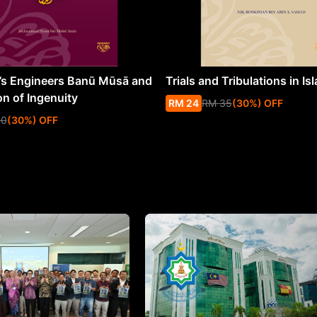
s Engineers Banū Mūsā and
Trials and Tribulations in Is
on of Ingenuity
RM
24
RM
35
(
30
%
) OFF
50
(
30
%
) OFF