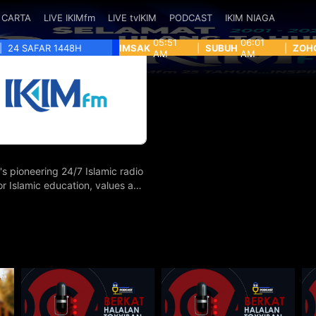
CARTA
LIVE IKIMfm
LIVE tvIKIM
PODCAST
IKIM NIAGA
05:51
06:01
|
24 SAFAR 1448H
IMSAK
|
SUBUH
|
ZOH
AM
AM
's pioneering 24/7 Islamic radio
for Islamic education, values and