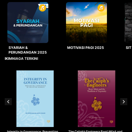
SYARIAH &
MOTIVASI PAGI 2025
SIT
PERUNDANGAN 2025
IKIMNIAGA TERKINI
Integrity in Governance: Preventing
The Caliph’s Engineers Banū Mūsā and
T