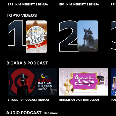
EP1: IKIM MERENTAS BENUA
EP2: IKIM MERENTAS BENUA
EP
TURKIYE
TURKIYE
HA
TOP10 VIDEOS
BICARA & PODCAST
58:05
BINGKISAN DARI BAITULLAH
EPISOD 19-PODCAST BERKAT
PO
HALALAN TOYYIBAN
WO
AUDIO PODCAST
See more