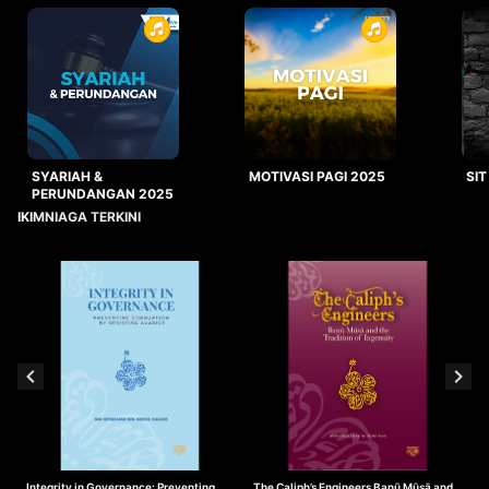
SYARIAH &
MOTIVASI PAGI 2025
SIT
PERUNDANGAN 2025
IKIMNIAGA TERKINI
Integrity in Governance: Preventing
The Caliph’s Engineers Banū Mūsā and
T