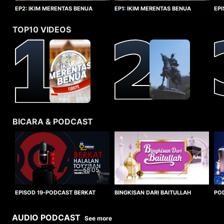
EP1: IKIM MERENTAS BENUA
EP2: IKIM MERENTAS BENUA
EP
TURKIYE
TURKIYE
HA
TOP10 VIDEOS
BICARA & PODCAST
58:05
BINGKISAN DARI BAITULLAH
EPISOD 19-PODCAST BERKAT
PO
HALALAN TOYYIBAN
WO
AUDIO PODCAST
See more