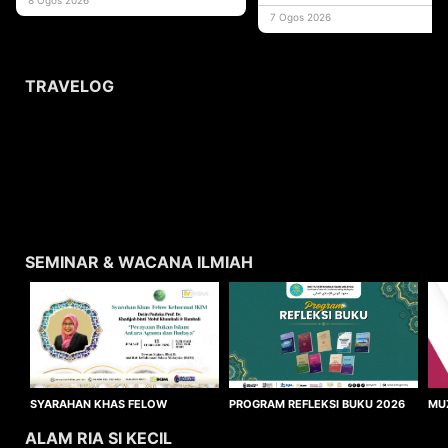
usaha
7 Ogos 2026
TRAVELOG
SEMINAR & WACANA ILMIAH
SYARAHAN KHAS FELOW
MU
PROGRAM REFLEKSI BUKU 2026
KEHORMAT IKIM 2026
WA
ALAM RIA SI KECIL