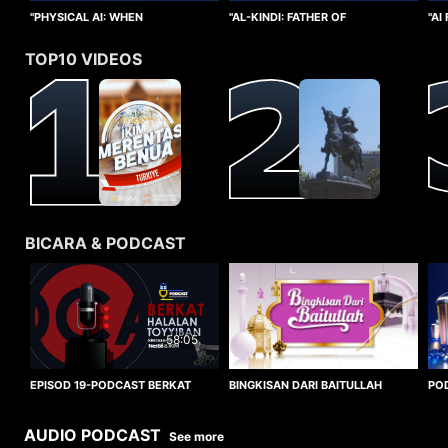
"PHYSICAL AI: WHEN
"AI
"AL-KINDI: FATHER OF
INTELLIGENCE TAKES FORM"
CO
CRYPTANALYSIS"
TOP10 VIDEOS
BICARA & PODCAST
58:05
BINGKISAN DARI BAITULLAH
EPISOD 19-PODCAST BERKAT
PO
HALALAN TOYYIBAN
WO
AUDIO PODCAST
See more