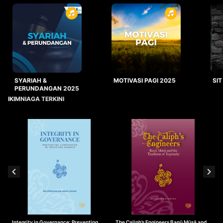
SYARIAH &
MOTIVASI PAGI 2025
SIT
PERUNDANGAN 2025
IKIMNIAGA TERKINI
Integrity in Governance: Preventing
The Caliph’s Engineers Banū Mūsā and
T