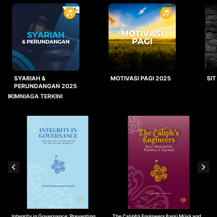
SYARIAH &
MOTIVASI PAGI 2025
SIT
PERUNDANGAN 2025
IKIMNIAGA TERKINI
Integrity in Governance: Preventing
The Caliph’s Engineers Banū Mūsā and
T