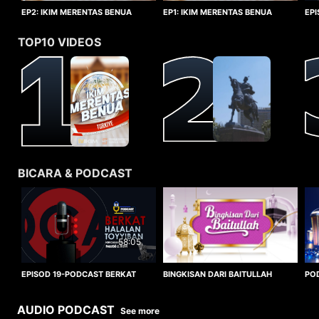
EP1: IKIM MERENTAS BENUA
EP2: IKIM MERENTAS BENUA
EP
TURKIYE
TURKIYE
HA
TOP10 VIDEOS
BICARA & PODCAST
58:05
BINGKISAN DARI BAITULLAH
EPISOD 19-PODCAST BERKAT
PO
HALALAN TOYYIBAN
WO
AUDIO PODCAST
See more