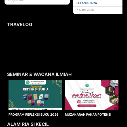
pentadbiran agama Islam serta instit
SELANJUTNYA
7 Ogos 2026
TRAVELOG
SEMINAR & WACANA ILMIAH
MUZAKARAH PAKAR POTENSI
PROGRAM REFLEKSI BUKU 2026
WAKAF MUAQQAT
ALAM RIA SI KECIL