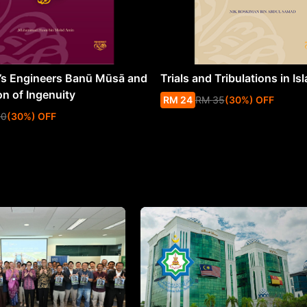
s Engineers Banū Mūsā and
Trials and Tribulations in Is
on of Ingenuity
RM
24
RM
35
(
30
%
) OFF
50
(
30
%
) OFF