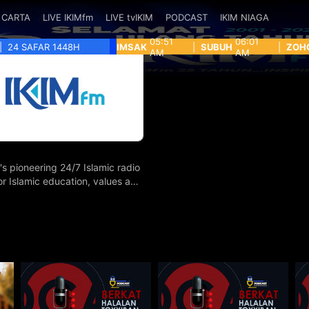
CARTA
LIVE IKIMfm
LIVE tvIKIM
PODCAST
IKIM NIAGA
05:51
06:01
|
24 SAFAR 1448H
IMSAK
|
SUBUH
|
ZOH
AM
AM
's pioneering 24/7 Islamic radio
for Islamic education, values and