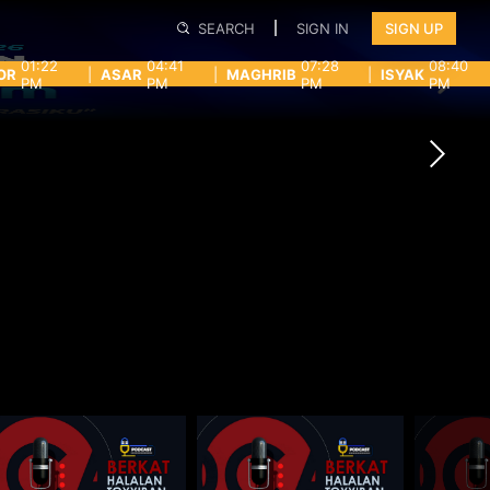
SEARCH
SIGN IN
SIGN UP
01:22
04:41
07:28
08:40
OR
|
ASAR
|
MAGHRIB
|
ISYAK
PM
PM
PM
PM