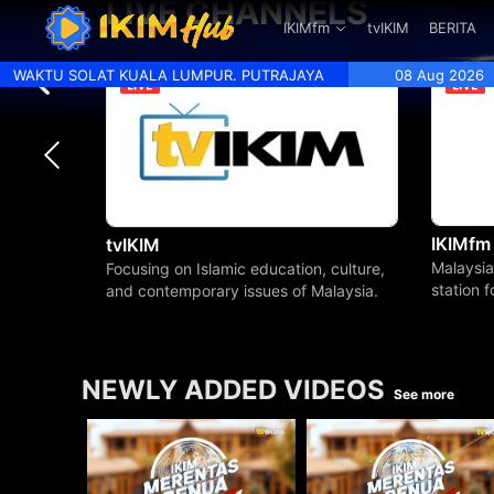
LIVE CHANNELS
.
IKIMfm
tvIKIM
BERITA
WAKTU SOLAT KUALA LUMPUR. PUTRAJAYA
08 Aug 2026
IKIMfm
tvIKIM
Malaysia
Focusing on Islamic education, culture,
station 
and contemporary issues of Malaysia.
beyond.
NEWLY ADDED VIDEOS
See more