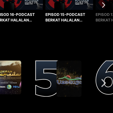
53:36
53:26
EPISOD 15-PODCAST
EPISOD 1
ISOD 16-PODCAST
BERKAT HALALAN
BERKAT 
RKAT HALALAN
TOYYIBAN
TOYYIBA
YYIBAN