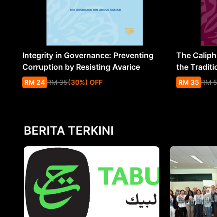
Integrity in Governance: Preventing
The Caliph’
Corruption by Resisting Avarice
the Traditi
RM
24
RM
35
(
30
%
) OFF
RM
35
RM
BERITA TERKINI