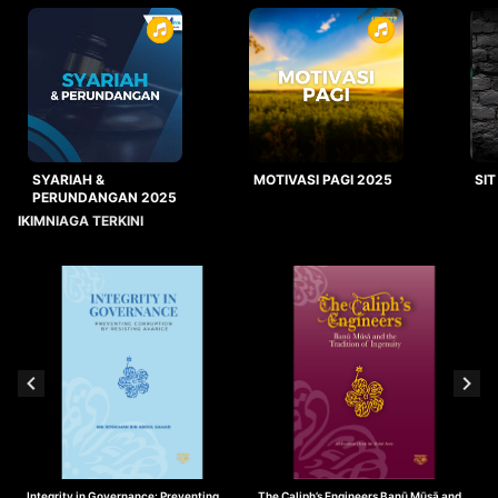
SYARIAH &
MOTIVASI PAGI 2025
SIT
PERUNDANGAN 2025
IKIMNIAGA TERKINI
Integrity in Governance: Preventing
The Caliph’s Engineers Banū Mūsā and
T