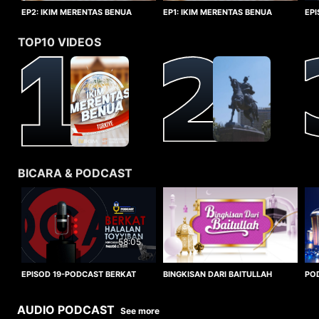
EP1: IKIM MERENTAS BENUA
EP2: IKIM MERENTAS BENUA
EP
TURKIYE
TURKIYE
HA
TOP10 VIDEOS
BICARA & PODCAST
58:05
BINGKISAN DARI BAITULLAH
EPISOD 19-PODCAST BERKAT
PO
HALALAN TOYYIBAN
WO
AUDIO PODCAST
See more