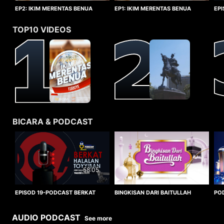
EP1: IKIM MERENTAS BENUA
EP2: IKIM MERENTAS BENUA
EP
TURKIYE
TURKIYE
HA
TOP10 VIDEOS
BICARA & PODCAST
58:05
BINGKISAN DARI BAITULLAH
EPISOD 19-PODCAST BERKAT
PO
HALALAN TOYYIBAN
WO
AUDIO PODCAST
See more