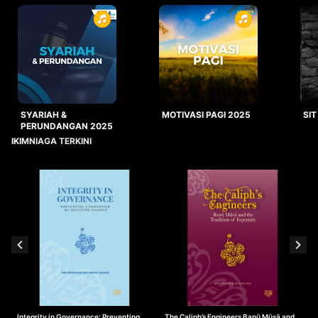
SYARIAH &
MOTIVASI PAGI 2025
SIT
PERUNDANGAN 2025
IKIMNIAGA TERKINI
Integrity in Governance: Preventing
The Caliph’s Engineers Banū Mūsā and
T