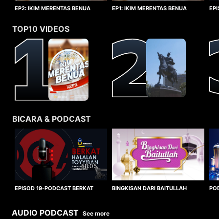
EP1: IKIM MERENTAS BENUA
EP2: IKIM MERENTAS BENUA
EP
TURKIYE
TURKIYE
HA
TOP10 VIDEOS
BICARA & PODCAST
58:05
BINGKISAN DARI BAITULLAH
EPISOD 19-PODCAST BERKAT
PO
HALALAN TOYYIBAN
WO
AUDIO PODCAST
See more