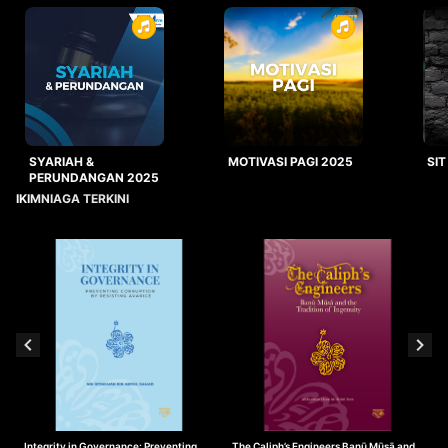
SYARIAH &
MOTIVASI PAGI 2025
SIT
PERUNDANGAN 2025
IKIMNIAGA TERKINI
Integrity in Governance: Preventing
The Caliph’s Engineers Banū Mūsā and
T