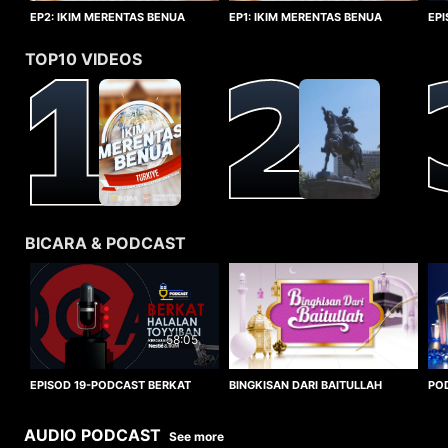
EP1: IKIM MERENTAS BENUA
EP2: IKIM MERENTAS BENUA
EP
TURKIYE
TURKIYE
HA
TOP10 VIDEOS
BICARA & PODCAST
58:05
BINGKISAN DARI BAITULLAH
EPISOD 19-PODCAST BERKAT
PO
HALALAN TOYYIBAN
WO
AUDIO PODCAST
See more