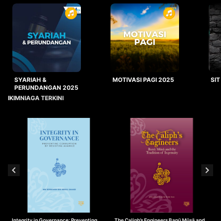
SYARIAH &
MOTIVASI PAGI 2025
SIT
PERUNDANGAN 2025
IKIMNIAGA TERKINI
Integrity in Governance: Preventing
The Caliph’s Engineers Banū Mūsā and
T