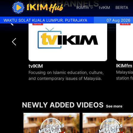
LIVE CHANNELS
.
IKIMfm
tvIKIM
BERITA
WAKTU SOLAT KUALA LUMPUR. PUTRAJAYA
07 Aug 2026
IKIMfm
tvIKIM
Malaysia
Focusing on Islamic education, culture,
station 
and contemporary issues of Malaysia.
beyond.
NEWLY ADDED VIDEOS
See more