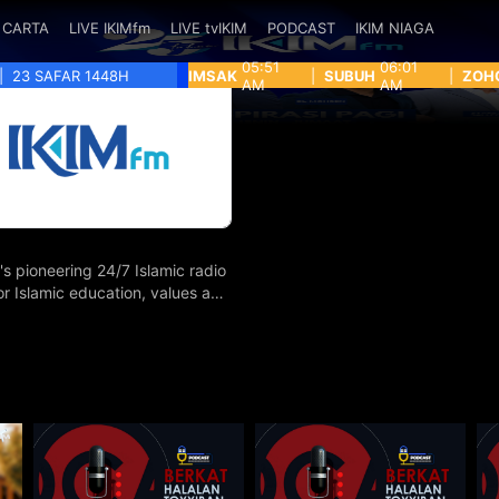
CARTA
LIVE IKIMfm
LIVE tvIKIM
PODCAST
IKIM NIAGA
05:51
06:01
|
23 SAFAR 1448H
IMSAK
|
SUBUH
|
ZOH
AM
AM
's pioneering 24/7 Islamic radio
for Islamic education, values and