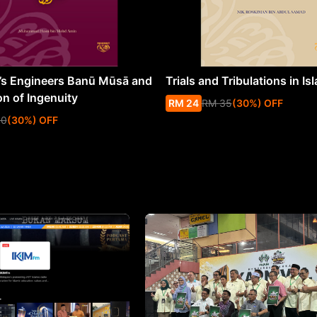
s Engineers Banū Mūsā and
Trials and Tribulations in Is
on of Ingenuity
RM
24
RM
35
(
30
%
) OFF
50
(
30
%
) OFF