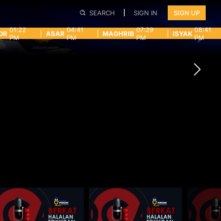
SEARCH
SIGN IN
SIGN UP
01:22
04:41
07:29
08:41
OR
|
ASAR
|
MAGHRIB
|
ISYAK
PM
PM
PM
PM