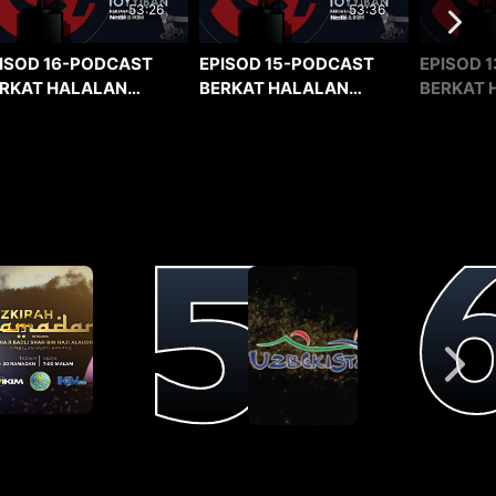
53:36
53:26
EPISOD 15-PODCAST
EPISOD 1
ISOD 16-PODCAST
BERKAT HALALAN
BERKAT 
RKAT HALALAN
TOYYIBAN
TOYYIBA
YYIBAN