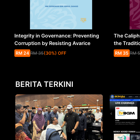
Integrity in Governance: Preventing
The Caliph’
Corruption by Resisting Avarice
the Traditi
RM
24
RM
35
(
30
%
) OFF
RM
35
RM
BERITA TERKINI