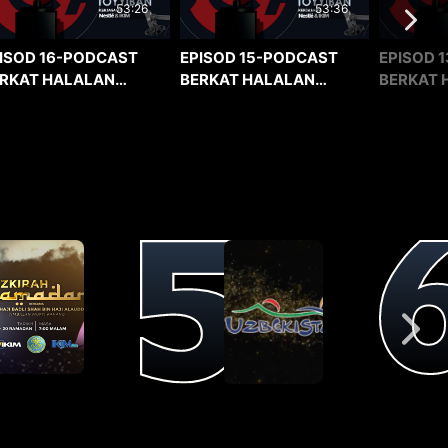
53:36
53:26
EPISOD 15-PODCAST
EPISOD 1
ISOD 16-PODCAST
BERKAT HALALAN
BERKAT 
RKAT HALALAN
TOYYIBAN
TOYYIBA
YYIBAN