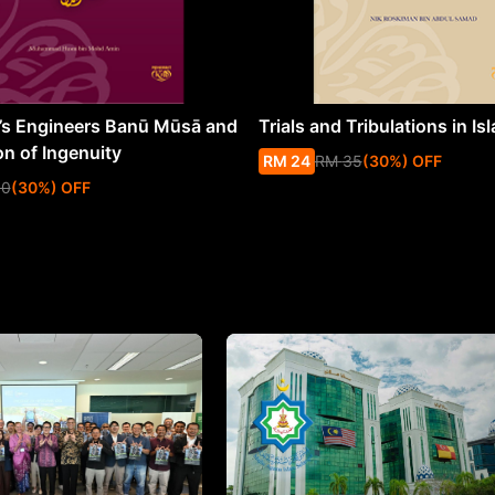
s Engineers Banū Mūsā and
Trials and Tribulations in Is
on of Ingenuity
RM
24
RM
35
(
30
%
) OFF
50
(
30
%
) OFF