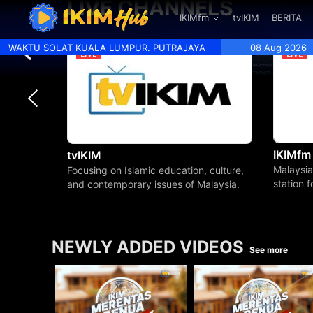
LIVE CHANNELS
.
IKIMfm
tvIKIM
BERITA
WAKTU SOLAT KUALA LUMPUR. PUTRAJAYA
08 Aug 2026
IKIMfm
tvIKIM
Malaysia
Focusing on Islamic education, culture,
station 
and contemporary issues of Malaysia.
beyond.
NEWLY ADDED VIDEOS
See more