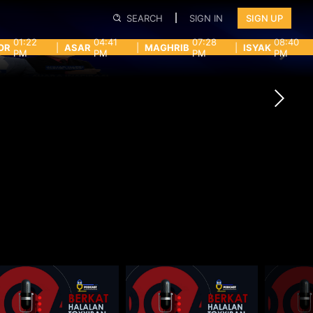
SEARCH
SIGN IN
SIGN UP
01:22
04:41
07:28
08:40
OR
|
ASAR
|
MAGHRIB
|
ISYAK
PM
PM
PM
PM