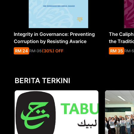
Integrity in Governance: Preventing
The Caliph’
Corruption by Resisting Avarice
the Traditi
RM
24
RM
35
(
30
%
) OFF
RM
35
RM
BERITA TERKINI