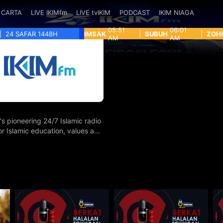
CARTA
LIVE IKIMfm
LIVE tvIKIM
PODCAST
IKIM NIAGA
05:51
06:01
|
24 SAFAR 1448H
IMSAK
|
SUBUH
|
ZOH
AM
AM
's pioneering 24/7 Islamic radio
for Islamic education, values and