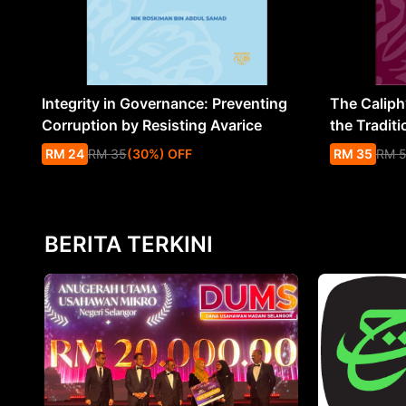
Integrity in Governance: Preventing
The Caliph’
Corruption by Resisting Avarice
the Traditi
RM
24
RM
35
(
30
%
) OFF
RM
35
RM
BERITA TERKINI