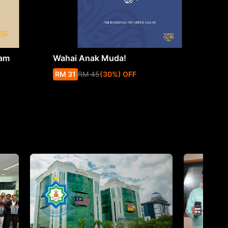
lam
Wahai Anak Muda!
Fiq
and
RM
31
RM
45
(
30
%
) OFF
RM