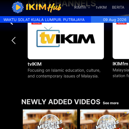
LIVE CHANNELS
.
IKIMfm
tvIKIM
BERITA
WAKTU SOLAT KUALA LUMPUR. PUTRAJAYA
09 Aug 2026
IKIMfm
tvIKIM
Malaysia
Focusing on Islamic education, culture,
station 
and contemporary issues of Malaysia.
beyond.
NEWLY ADDED VIDEOS
See more