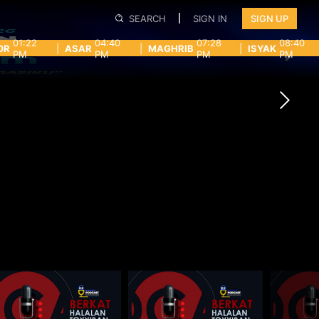
SEARCH
SIGN IN
SIGN UP
01:22
04:40
07:28
08:40
OR
|
ASAR
|
MAGHRIB
|
ISYAK
PM
PM
PM
PM