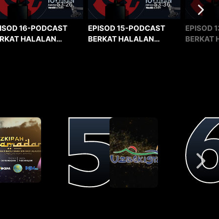
53:36
53:26
EPISOD 15-PODCAST
EPISOD 1
ISOD 16-PODCAST
BERKAT HALALAN
BERKAT 
RKAT HALALAN
TOYYIBAN
TOYYIBA
YYIBAN