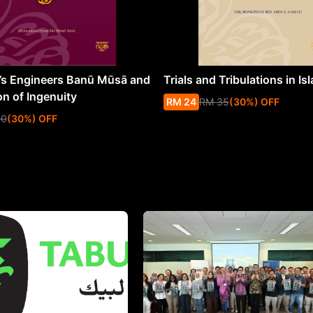
s Engineers Banū Mūsā and
Trials and Tribulations in Is
on of Ingenuity
RM
24
RM
35
(
30
%
) OFF
50
(
30
%
) OFF