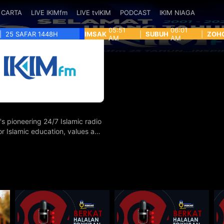
CARTA
LIVE IKIMfm
LIVE tvIKIM
PODCAST
IKIM NIAGA
05:51
06:01
|
25 SAFAR 1448H
IMSAK
|
SUBUH
|
ZOH
AM
AM
's pioneering 24/7 Islamic radio
for Islamic education, values and