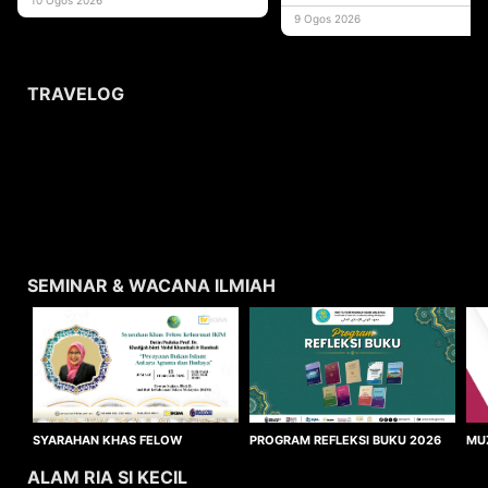
memperluas
9 Ogos 2026
TRAVELOG
SEMINAR & WACANA ILMIAH
SYARAHAN KHAS FELOW
MU
PROGRAM REFLEKSI BUKU 2026
KEHORMAT IKIM 2026
WA
ALAM RIA SI KECIL