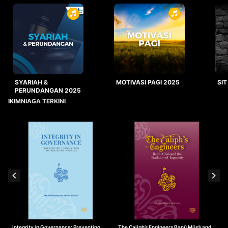
SYARIAH &
MOTIVASI PAGI 2025
SIT
PERUNDANGAN 2025
IKIMNIAGA TERKINI
Integrity in Governance: Preventing
The Caliph’s Engineers Banū Mūsā and
T