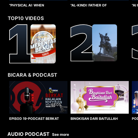
"PHYSICAL AI: WHEN
"AI
"AL-KINDI: FATHER OF
INTELLIGENCE TAKES FORM"
CO
CRYPTANALYSIS"
TOP10 VIDEOS
BICARA & PODCAST
58:05
BINGKISAN DARI BAITULLAH
EPISOD 19-PODCAST BERKAT
PO
HALALAN TOYYIBAN
WO
AUDIO PODCAST
See more