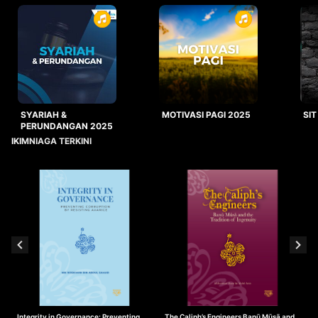
SYARIAH &
MOTIVASI PAGI 2025
SIT
PERUNDANGAN 2025
IKIMNIAGA TERKINI
Integrity in Governance: Preventing
The Caliph’s Engineers Banū Mūsā and
T