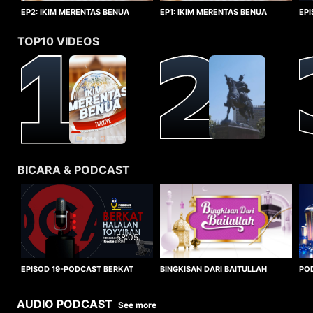
EP1: IKIM MERENTAS BENUA
EP2: IKIM MERENTAS BENUA
EP
TURKIYE
TURKIYE
HA
TOP10 VIDEOS
BICARA & PODCAST
58:05
BINGKISAN DARI BAITULLAH
EPISOD 19-PODCAST BERKAT
PO
HALALAN TOYYIBAN
WO
AUDIO PODCAST
See more