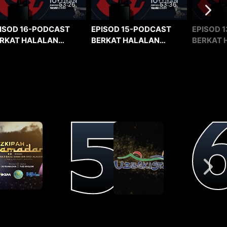
53:36
53:26
EPISOD 15-PODCAST
EPISOD 1
ISOD 16-PODCAST
BERKAT HALALAN
BERKAT 
RKAT HALALAN
TOYYIBAN
TOYYIBA
YYIBAN