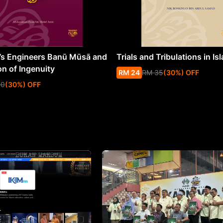
s Engineers Banū Mūsā and
Trials and Tribulations in Is
on of Ingenuity
RM
24
RM
35
(
30
%
) OFF
50
(
30
%
) OFF