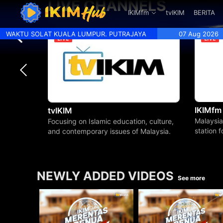
LIVE CHANNELS
.
IKIMfm
tvIKIM
BERITA
WAKTU SOLAT KUALA LUMPUR. PUTRAJAYA
07 Aug 2026
IKIMfm
tvIKIM
Malaysia
Focusing on Islamic education, culture,
station 
and contemporary issues of Malaysia.
beyond.
NEWLY ADDED VIDEOS
See more