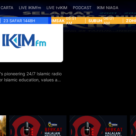
CARTA
LIVE IKIMfm
LIVE tvIKIM
PODCAST
IKIM NIAGA
05:51
06:01
|
23 SAFAR 1448H
IMSAK
|
SUBUH
|
ZOH
AM
AM
's pioneering 24/7 Islamic radio
for Islamic education, values and