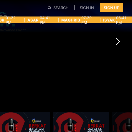
SEARCH
SIGN IN
SIGN UP
01:22
04:41
07:29
08:41
OR
|
ASAR
|
MAGHRIB
|
ISYAK
PM
PM
PM
PM