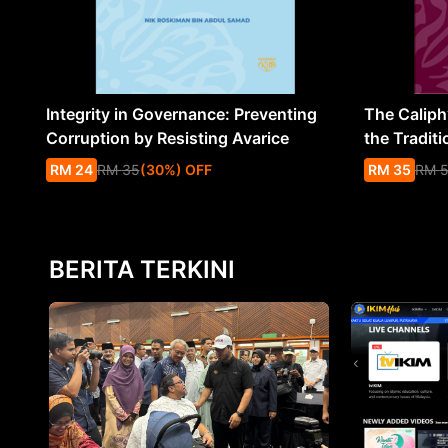
Integrity in Governance: Preventing
The Caliph’
Corruption by Resisting Avarice
the Traditi
RM
24
RM
35
(
30
%
) OFF
RM
35
RM
BERITA TERKINI