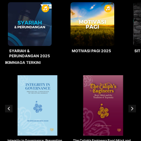
SYARIAH &
MOTIVASI PAGI 2025
SIT
PERUNDANGAN 2025
IKIMNIAGA TERKINI
Integrity in Governance: Preventing
The Caliph’s Engineers Banū Mūsā and
T