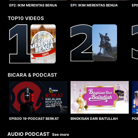
EP1: IKIM MERENTAS BENUA
EP2: IKIM MERENTAS BENUA
EP
TURKIYE
TURKIYE
HA
TOP10 VIDEOS
BICARA & PODCAST
58:05
BINGKISAN DARI BAITULLAH
EPISOD 19-PODCAST BERKAT
PO
HALALAN TOYYIBAN
WO
AUDIO PODCAST
See more