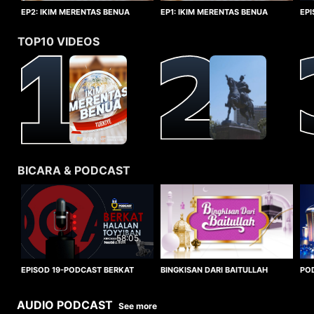
EP1: IKIM MERENTAS BENUA
EP2: IKIM MERENTAS BENUA
EP
TURKIYE
TURKIYE
HA
TOP10 VIDEOS
BICARA & PODCAST
58:05
BINGKISAN DARI BAITULLAH
EPISOD 19-PODCAST BERKAT
PO
HALALAN TOYYIBAN
WO
AUDIO PODCAST
See more