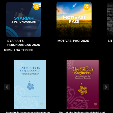
SYARIAH &
MOTIVASI PAGI 2025
SIT
PERUNDANGAN 2025
IKIMNIAGA TERKINI
Integrity in Governance: Preventing
The Caliph’s Engineers Banū Mūsā and
T