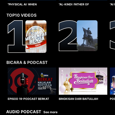
"PHYSICAL AI: WHEN
"AI
"AL-KINDI: FATHER OF
INTELLIGENCE TAKES FORM"
CO
CRYPTANALYSIS"
TOP10 VIDEOS
BICARA & PODCAST
58:05
BINGKISAN DARI BAITULLAH
EPISOD 19-PODCAST BERKAT
PO
HALALAN TOYYIBAN
WO
AUDIO PODCAST
See more