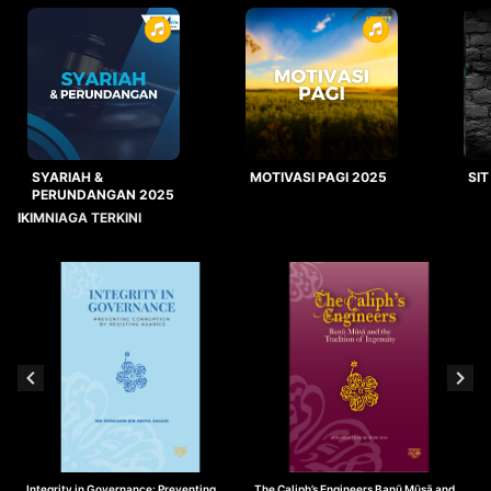
SYARIAH &
MOTIVASI PAGI 2025
SIT
PERUNDANGAN 2025
IKIMNIAGA TERKINI
Integrity in Governance: Preventing
The Caliph’s Engineers Banū Mūsā and
T