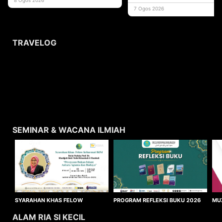
usaha
7 Ogos 2026
TRAVELOG
SEMINAR & WACANA ILMIAH
SYARAHAN KHAS FELOW
MU
PROGRAM REFLEKSI BUKU 2026
KEHORMAT IKIM 2026
WA
ALAM RIA SI KECIL