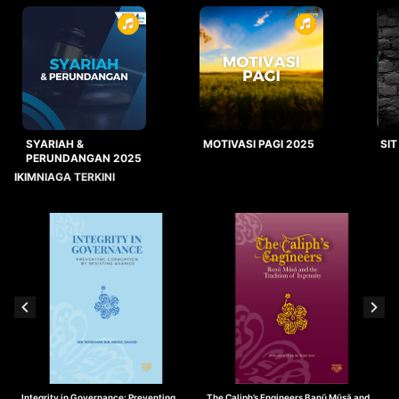
SYARIAH &
MOTIVASI PAGI 2025
SIT
PERUNDANGAN 2025
IKIMNIAGA TERKINI
Integrity in Governance: Preventing
The Caliph’s Engineers Banū Mūsā and
T