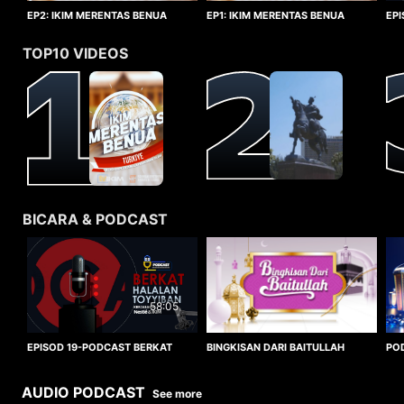
EP1: IKIM MERENTAS BENUA
EP2: IKIM MERENTAS BENUA
EP
TURKIYE
TURKIYE
HA
TOP10 VIDEOS
BICARA & PODCAST
58:05
BINGKISAN DARI BAITULLAH
EPISOD 19-PODCAST BERKAT
PO
HALALAN TOYYIBAN
WO
AUDIO PODCAST
See more