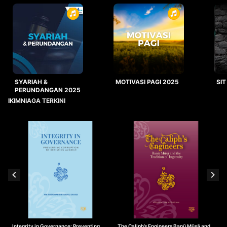
SYARIAH &
MOTIVASI PAGI 2025
SIT
PERUNDANGAN 2025
IKIMNIAGA TERKINI
Integrity in Governance: Preventing
The Caliph’s Engineers Banū Mūsā and
T