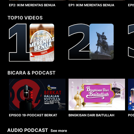
EP1: IKIM MERENTAS BENUA
EP2: IKIM MERENTAS BENUA
EP
TURKIYE
TURKIYE
HA
TOP10 VIDEOS
BICARA & PODCAST
58:05
BINGKISAN DARI BAITULLAH
EPISOD 19-PODCAST BERKAT
PO
HALALAN TOYYIBAN
WO
AUDIO PODCAST
See more